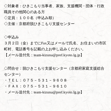
◇対象者：ひきこもり当事者、家族、支援機関・団体・行政
職員その他関心のある方
◇定員：１００名（申込み順）
◇主催：京都府脱ひきこもり支援センター
◇申込み
３月２日（金）までにFax又はメールで氏名、お住まいの市区
町村、電話番号を記載の上お申し込みください。
【メール送付先：team-kizuna@pref.kyoto.lg.jp】
◇問合せ：脱ひきこもり支援センター（京都府家庭支援総合
センター）
・ＴＥＬ：０７５－５３１－９６０８
・ＦＡＸ：０７５－５３１－９６１０
・メール送付先：team-kizuna@pref.kyoto.lg.jp】