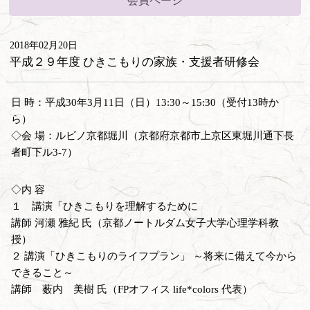
会員ページ
2018年02月20日
平成２９年度 ひきこもりの家族・支援者研修会
日 時：平成30年3月11日（日）13:30～15:30（受付13時か
ら）
◇会 場：ルビノ京都堀川（京都府京都市上京区東堀川通下長
者町下ル3-7）
◇内 容
１ 講演「ひきこもりを理解するために
講師 河瀬 雅紀 氏（京都ノートルダム女子大学心理学科教
授）
２ 講演「ひきこもりのライフプラン」 ～将来に備えて今から
できること～
講師 薮内 美樹 氏（FPオフィス life*colors 代表）