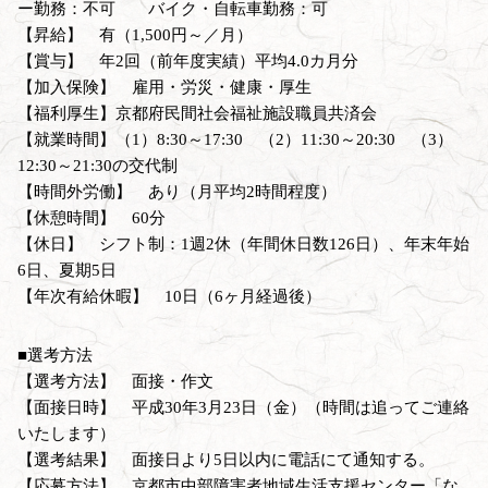
ー勤務：不可 バイク・自転車勤務：可
【昇給】 有（1,500円～／月）
【賞与】 年2回（前年度実績）平均4.0カ月分
【加入保険】 雇用・労災・健康・厚生
【福利厚生】京都府民間社会福祉施設職員共済会
【就業時間】（1）8:30～17:30 （2）11:30～20:30 （3）
12:30～21:30の交代制
【時間外労働】 あり（月平均2時間程度）
【休憩時間】 60分
【休日】 シフト制：1週2休（年間休日数126日）、年末年始
6日、夏期5日
【年次有給休暇】 10日（6ヶ月経過後）
■選考方法
【選考方法】 面接・作文
【面接日時】 平成30年3月23日（金）（時間は追ってご連絡
いたします）
【選考結果】 面接日より5日以内に電話にて通知する。
【応募方法】 京都市中部障害者地域生活支援センター「な