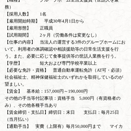
務）
【採用人数】 1名
【雇用開始時期】 平成30年4月1日から
【雇用形態】 正職員
【試用期間】 2ヶ月（労働条件は変更なし）
【仕事の内容】 当法人の運営する3件のグループホームにお
いて、利用者の体調確認や相談援助等の日常生活支援を行
う。また、必要に応じて食事提供等の世話人業務を行う。
【学歴】 短大および専門学校卒業以上
【必要な免許・資格】 普通自動車運転免許（AT可・必須）
社会福祉士、精神保健福祉士のいずれかを取得しているのが
望ましい。
【賃金】 基本給：157,000円～190,000円
その他の手当等付記事項：資格手当 5,000円（有資格者の
み）、その他各種手当あり
【賃金締切・支払日】締切日：末日 支払日：毎月25日
（当月払い）
【通勤手当】 実費（上限有）毎月50,000円まで マイカ