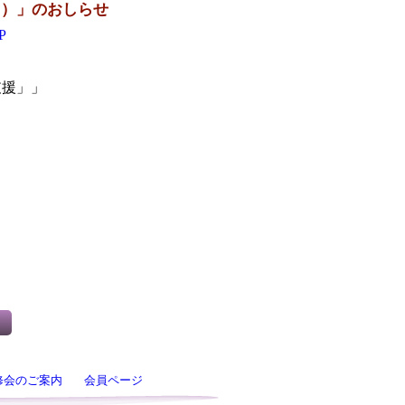
回）」のおしらせ
P
支援」」
修会のご案内
会員ページ