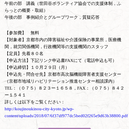
午前の部 講義（世田谷ボランティア協会での支援体制，ふ
らっとの概要・取組）
午後の部 事例紹介とグループワーク，質疑応答
【参加費】 無料
【対象者】京都市内の障害福祉や介護保険の事業所，医療機
関，就労関係機関，行政機関等の支援機関のスタッフ
【定員】先着８０名
【申込方法】下記リンク申込書FAXにて（電話申込も可）
【申込締切】１０月２９日（月）
【申込先・問合せ先】京都市高次脳機能障害者支援センター
（京都市地域リハビリテーション推進センター相談課内）
TEL：（０７５）８２３ー１６５８，FAX：（０７５）８４２
ー１５４１
詳しくは以下をご覧ください：
http://koujinoukinou-city-kyoto.jp/wp-
content/uploads/2018/07/6f37df977dc5bed02f265e9d63b38800.pdf