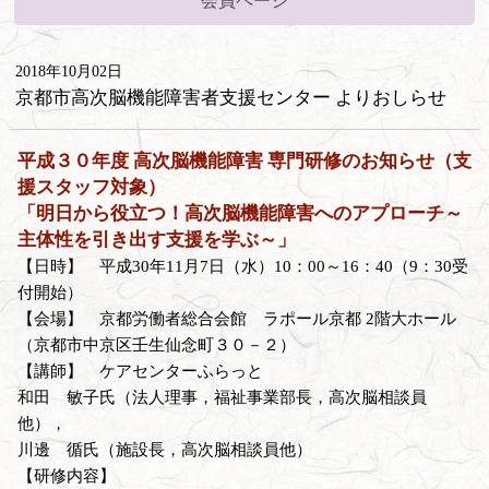
会員ページ
2018年10月02日
京都市高次脳機能障害者支援センター よりおしらせ
平成３０年度 高次脳機能障害 専門研修のお知らせ（支
援スタッフ対象）
「明日から役立つ！高次脳機能障害へのアプローチ～
主体性を引き出す支援を学ぶ～」
【日時】 平成30年11月7日（水）10：00～16：40（9：30受
付開始）
【会場】 京都労働者総合会館 ラポール京都 2階大ホール
（京都市中京区壬生仙念町３０－２）
【講師】 ケアセンターふらっと
和田 敏子氏（法人理事，福祉事業部長，高次脳相談員
他），
川邊 循氏（施設長，高次脳相談員他）
【研修内容】