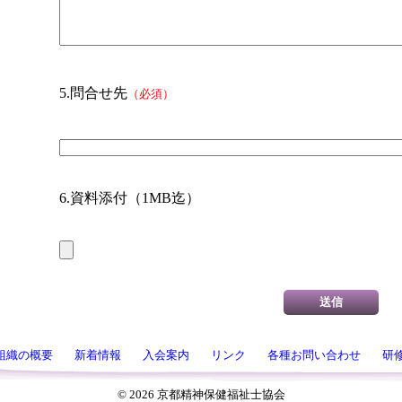
5.問合せ先
（必須）
6.資料添付（1MB迄）
組織の概要
新着情報
入会案内
リンク
各種お問い合わせ
研
©
2026 京都精神保健福祉士協会